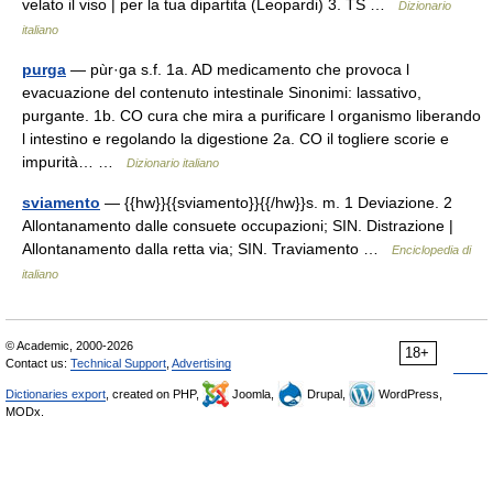
velato il viso | per la tua dipartita (Leopardi) 3. TS …
Dizionario
italiano
purga
— pùr·ga s.f. 1a. AD medicamento che provoca l
evacuazione del contenuto intestinale Sinonimi: lassativo,
purgante. 1b. CO cura che mira a purificare l organismo liberando
l intestino e regolando la digestione 2a. CO il togliere scorie e
impurità… …
Dizionario italiano
sviamento
— {{hw}}{{sviamento}}{{/hw}}s. m. 1 Deviazione. 2
Allontanamento dalle consuete occupazioni; SIN. Distrazione |
Allontanamento dalla retta via; SIN. Traviamento …
Enciclopedia di
italiano
© Academic, 2000-2026
18+
Contact us:
Technical Support
,
Advertising
Dictionaries export
, created on PHP,
Joomla,
Drupal,
WordPress,
MODx.