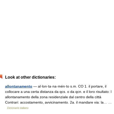
Look at other dictionaries:
allontanamento
— al·lon·ta·na·mén·to s.m. CO 1. il portare, il
collocare a una certa distanza da qcs. o da qcn. e il loro risultato: l
allontanamento della zona residenziale dal centro della città
Contrari: accostamento, avvicinamento. 2a. il mandare via: la… …
Dizionario italiano