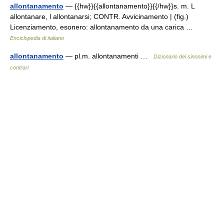
allontanamento
— {{hw}}{{allontanamento}}{{/hw}}s. m. L
allontanare, l allontanarsi; CONTR. Avvicinamento | (fig.)
Licenziamento, esonero: allontanamento da una carica …
Enciclopedia di italiano
allontanamento
— pl.m. allontanamenti …
Dizionario dei sinonimi e
contrari