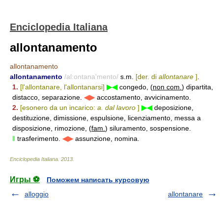
Enciclopedia Italiana
allontanamento
allontanamento
allontanamento
/al:ontana'mento/
s.m.
[der. di
allontanare
]
.
1.
[l'allontanare, l'allontanarsi]
▶◀
congedo, (
non com.
) dipartita,
distacco, separazione.
◀▶
accostamento, avvicinamento.
2.
[esonero da un incarico:
a. dal lavoro
]
▶◀
deposizione,
destituzione, dimissione, espulsione, licenziamento, messa a
disposizione, rimozione, (
fam.
) siluramento, sospensione.
‖
trasferimento.
◀▶
assunzione, nomina.
Enciclopedia Italiana
.
2013
.
Игры ⚽
Поможем написать курсовую
alloggio
allontanare