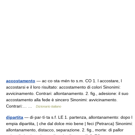
accostamento
— ac·co·sta·mén·to s.m. CO 1. l accostare, l
accostarsi e il loro risultato: accostamento di colori Sinonimi:
avvicinamento. Contrari: allontanamento. 2. fig., adesione: il suo
accostamento alla fede è sincero Sinonimi: avvicinamento.
Contrari:… …
Dizionario italiano
dipartita
— di·par·tì·ta s.f. LE 1. partenza, allontanamento: dopo l
empia dipartita, | che dal dolce mio bene | feci (Petrarca) Sinonimi:
allontanamento, distacco, separazione. 2. fig., morte: di pallor