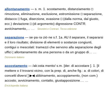
allontanamento
— s. m. 1. scostamento, distanziamento □
rimozione, eliminazione, esclusione, estromissione □ separazione,
distacco □ fuga, diserzione, evasione □ (dalla norma, dal giusto,
ecc.) deviazione □ (di argomento) digressione CONTR.
avvicinamento,… …
Sinonimi e Contrari. Terza edizione
separazione
— se·pa·ra·zió·ne s.f. 1a. AU il separare, il separarsi
e il loro risultato; divisione di elementi o sostanze congiunti,
contigui o mescolati: tramezzi che servono alla separazione degli
uffici | allontanamento da una persona o da un gruppo di… …
Dizionario italiano
accostamento
— /ak:osta mento/ s.m. [der. di accostare ]. 1. [il
mettere o il trovarsi vicino, con la prep. di, anche fig.: a. di colori, di
concetti diversi ] ▶◀ abbinamento, accoppiamento, (non com.)
accosto, avvicinamento, contatto, giustapposizione.… …
Enciclopedia Italiana